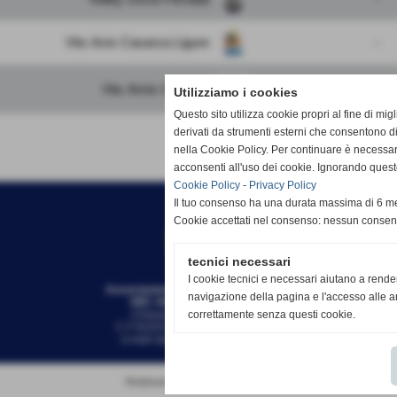
Vbc Avis Casarza Ligure
-
Vbc Amis Chiavari
-
Utilizziamo i cookies
Questo sito utilizza cookie propri al fine di mi
derivati da strumenti esterni che consentono di
nella Cookie Policy. Per continuare è necessa
acconsenti all'uso dei cookie. Ignorando quest
Cookie Policy
-
Privacy Policy
Il tuo consenso ha una durata massima di 6 me
Cookie accettati nel consenso: nessun conse
tecnici necessari
I cookie tecnici e necessari aiutano a rende
Associazione Sportiva Dilettantistica
navigazione della pagina e l'accesso alle ar
VBC AMIS - ADMO VOLL
EY
Chiavari-Lavagna (Genova)
correttamente senza questi cookie.
C.F 91031920100 - 01406750990
e-mail
segreteria@amis-admo.it
Realizzazione siti web www.sitoper.it