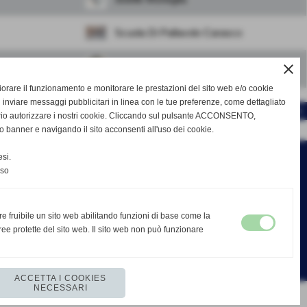
Scuola Di Pallavolo Carasco
close
Tigullio Sport Team
gliorare il funzionamento e monitorare le prestazioni del sito web e/o cookie
 inviare messaggi pubblicitari in linea con le tue preferenze, come dettagliato
-
SCHEDA
CALENDARIO E RISULTATI
rio autorizzare i nostri cookie. Cliccando sul pulsante ACCONSENTO,
o banner e navigando il sito acconsenti all'uso dei cookie.
si.
nso
re fruibile un sito web abilitando funzioni di base come la
ee protette del sito web. Il sito web non può funzionare
ACCETTA I COOKIES
NECESSARI