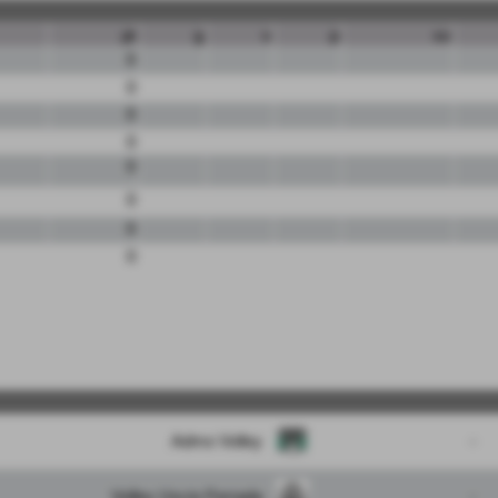
pt
g
v
p
sv
0
0
0
0
0
0
0
0
Admo Volley
-
Volley Uscio Ferrada
-