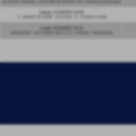
PALASPORT FERRADA - VIA ALCIDE DE GASPERI, 53A - FERRADA DI MOCONESI
Sabato 21/10/2023 19:00
I.C. FABRIZIO DE ANDRE - VIA PIAZZE, 10 - CASARZA LIGURE
Lunedì 23/10/2023 19:15
MARCHESANI - VIALE ENRICO MILLO, 121 - CHIAVARI - MARCHESANI