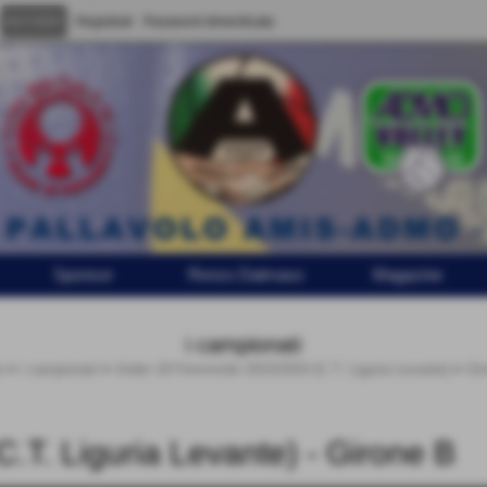
Registrati
Password dimenticata
Sponsor
Renzo Dalmaso
Magazine
i campionati
e
>
i campionati
>
Under 18 Femminile 2023/2024 (C.T. Liguria Levante)
>
Gir
T. Liguria Levante) - Girone B