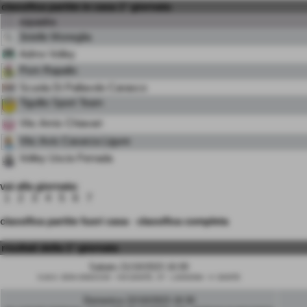
classifica partite in casa 1° giornata
squadra
3stelle Moneglia
Admo Volley
Psm Rapallo
Scuola Di Pallavolo Carasco
Tigullio Sport Team
Vbc Amis Chiavari
Vbc Avis Casarza Ligure
Volley Uscio Ferrada
vai alla giornata:
1
2
3
4
5
6
7
classifica partite fuori casa
-
classifica completa
risultati della 1° giornata
Sabato 21/10/2023 16:00
S.M.S. DON GNOCCHI - VIA DANTE, 37 - LAVAGNA - V. DANTE
Domenica 22/10/2023 19:30