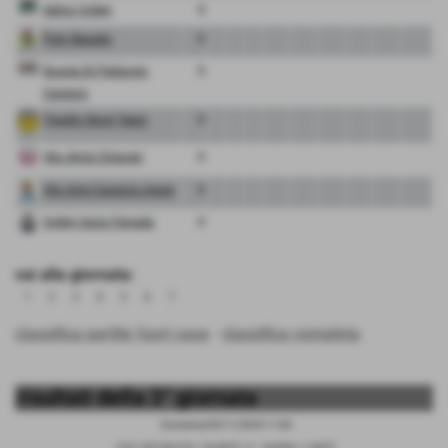
Admo Volley
0
Psm Rapallo
0
Scuola Di Pallavolo
0
Carasco
Tigullio Sport Team
0
Vbc Amis Chiavari
0
Vbc Avis Casarza Ligure
0
Volley Uscio Ferrada
0
vai alla giornata:
1
2
3
4
5
6
7
classifica partite fuori casa
-
classifica completa
risultati della 3° giornata
Domenica 05/11/2023 11:00
S.M.S. DON GNOCCHI - VIA DANTE, 37 - LAVAGNA - V. DANTE