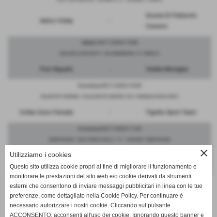
Scuola Di Pallavolo
Admo Volley
-
Carasco
Sabato 04/11/2023 15:00
CASA DELLA GIOVENTU - VIA LAMARMORA, 18 - RAPALLO
Psm Rapallo
-
3stelle Moneglia
Domenica 05/11/2023 19:30
PALASPORT FERRADA - VIA ALCIDE DE GASPERI, 53A - FERRADA DI MOCONESI
Volley Uscio Ferrada
-
Tigullio Sport Team
Domenica 05/11/2023 11:00
MARCHESANI - VIALE ENRICO MILLO, 121 - CHIAVARI - MARCHESANI
close
Utilizziamo i cookies
Vbc Avis Casarza
Vbc Amis Chiavari
-
Ligure
Questo sito utilizza cookie propri al fine di migliorare il funzionamento e
monitorare le prestazioni del sito web e/o cookie derivati da strumenti
esterni che consentono di inviare messaggi pubblicitari in linea con le tue
preferenze, come dettagliato nella Cookie Policy. Per continuare è
necessario autorizzare i nostri cookie. Cliccando sul pulsante
SCHEDA
-
CALENDARIO E RISULTATI
ACCONSENTO, acconsenti all'uso dei cookie. Ignorando questo banner e