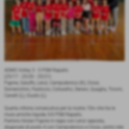
ADMO Volley 3 - 0 PSM Rapallo
(25/17 - 25/20 - 25/21)
Figone, Galuffo, Lenzi, Campodonico (K), Croce,
Domenichini, Pasticcio, Collurafici, Denevi, Quaglia, Trovini,
Canelli (L), Giusto (L).
Quarta vittoria consecutiva per la nostra 1Div che tra le
mura amiche liquida 3/0 PSM Rapallo.
Partono titolari Figone in regia con Lenzi opposta,
diagonale di posto 4 con Campodonico e Croce, centro rete