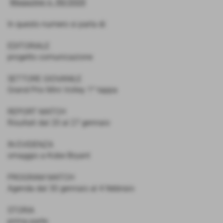
Magazine n. 00/2020
In questo numero si parla di:
EDITORIALE
progetto comunicazione
SETTORE GIOVANILE
Grand Prix Mini Volley 1^ tappa
REPORT MATCH
Risultati dal 20 al 27 gennaio
IN EVIDENZA
omaggio a Kobe Bryant
PROGRAM MATCH
Agenda dal 30 gennaio al 4 febbraio
STORIA
prima parte