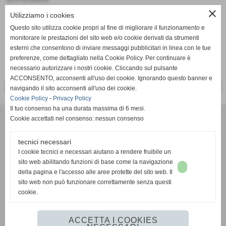
close
Utilizziamo i cookies
COLLABORAZIONI
Questo sito utilizza cookie propri al fine di migliorare il funzionamento e
Associazione ADMO
monitorare le prestazioni del sito web e/o cookie derivati da strumenti
esterni che consentono di inviare messaggi pubblicitari in linea con le tue
SPONSOR
preferenze, come dettagliato nella Cookie Policy. Per continuare è
i nostri sostenitori
necessario autorizzare i nostri cookie. Cliccando sul pulsante
ACCONSENTO, acconsenti all'uso dei cookie. Ignorando questo banner e
<< PRECEDENTE
SUCCESSIVO >>
navigando il sito acconsenti all'uso dei cookie.
Cookie Policy
-
Privacy Policy
Il tuo consenso ha una durata massima di 6 mesi.
Cookie accettati nel consenso: nessun consenso
tecnici necessari
I cookie tecnici e necessari aiutano a rendere fruibile un
sito web abilitando funzioni di base come la navigazione
Associazione Sportiva Dilettantistica
della pagina e l'accesso alle aree protette del sito web. Il
VBC AMIS - ADMO VOLL
EY
sito web non può funzionare correttamente senza questi
Chiavari-Lavagna (Genova)
cookie.
C.F 91031920100 - 01406750990
e-mail
segreteria@amis-admo.it
ACCETTA I COOKIES