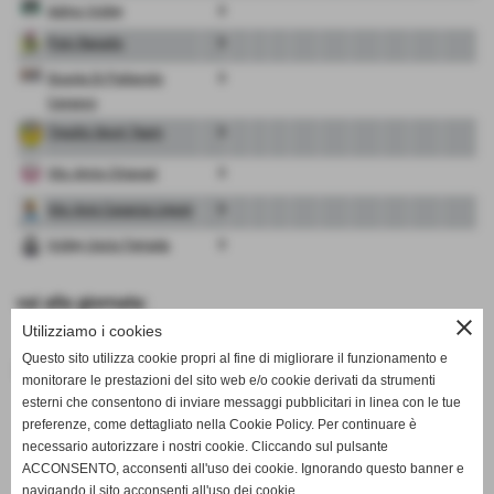
Admo Volley
0
Psm Rapallo
0
Scuola Di Pallavolo
0
Carasco
Tigullio Sport Team
0
Vbc Amis Chiavari
0
Vbc Avis Casarza Ligure
0
Volley Uscio Ferrada
0
vai alla giornata:
close
1
2
3
4
5
6
7
Utilizziamo i cookies
Questo sito utilizza cookie propri al fine di migliorare il funzionamento e
classifica partite in casa
-
classifica completa
monitorare le prestazioni del sito web e/o cookie derivati da strumenti
esterni che consentono di inviare messaggi pubblicitari in linea con le tue
preferenze, come dettagliato nella Cookie Policy. Per continuare è
necessario autorizzare i nostri cookie. Cliccando sul pulsante
SCHEDA
-
CALENDARIO E RISULTATI
ACCONSENTO, acconsenti all'uso dei cookie. Ignorando questo banner e
navigando il sito acconsenti all'uso dei cookie.