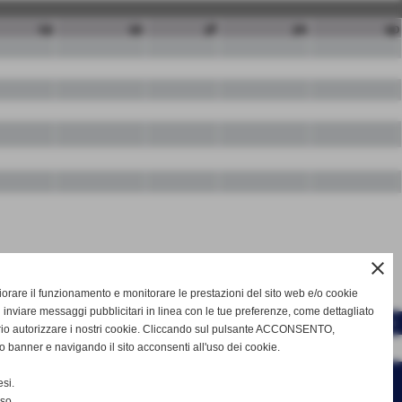
sp
qs
pf
ps
qp
close
gliorare il funzionamento e monitorare le prestazioni del sito web e/o cookie
 inviare messaggi pubblicitari in linea con le tue preferenze, come dettagliato
-
SCHEDA
CALENDARIO E RISULTATI
rio autorizzare i nostri cookie. Cliccando sul pulsante ACCONSENTO,
o banner e navigando il sito acconsenti all'uso dei cookie.
si.
nso