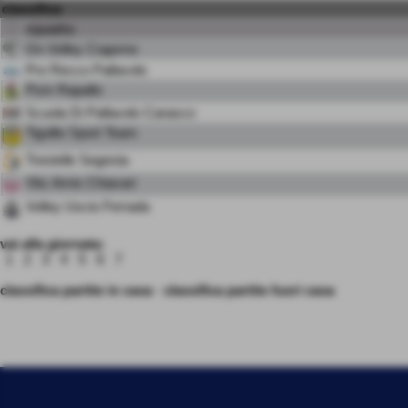
classifica
squadra
On Volley Cogorno
Pro Recco Pallavolo
Psm Rapallo
Scuola Di Pallavolo Carasco
Tigullio Sport Team
Trestelle Segesta
Vbc Amis Chiavari
Volley Uscio Ferrada
vai alla giornata:
1
2
3
4
5
6
7
classifica partite in casa
-
classifica partite fuori casa