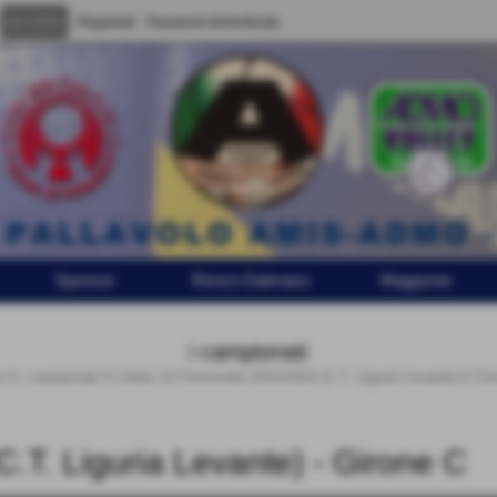
Registrati
Password dimenticata
Sponsor
Renzo Dalmaso
Magazine
i campionati
e
>
i campionati
>
Under 14 Femminile 2023/2024 (C.T. Liguria Levante)
>
Gir
.T. Liguria Levante) - Girone C