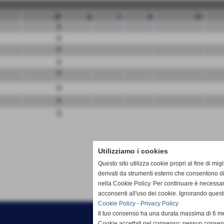
pt
g
v
p
sv
0
0
0
0
0
0
0
0
Utilizziamo i cookies
Questo sito utilizza cookie propri al fine di mi
derivati da strumenti esterni che consentono di
nella Cookie Policy. Per continuare è necessa
acconsenti all'uso dei cookie. Ignorando quest
Cookie Policy
-
Privacy Policy
Il tuo consenso ha una durata massima di 6 me
Cookie accettati nel consenso: nessun conse