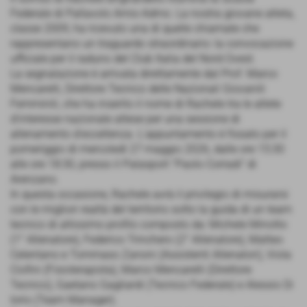
Federale di Pallavolo Amis-Admo. La nostra giovane atleta,
classe 2009, ha ricevuto una di quelle chiamate che
rappresentano un traguardo straordinario: la convocazione
ufficiale per il raduno del Club Italia del Nord Ovest.
La segnalazione è arrivata direttamente dal Prof. Marco
Mencarelli, Direttore Tecnico delle Nazionali Giovanili
Femminili, che ha inserito il nome di Rachele tra le atlete
d'interesse nazionale attese per una sessione di
allenamento d'eccellenza. L'appuntamento è fissato per il
pomeriggio di mercoledì 27 maggio 2026, dalle ore 15:30
alle ore 18:30, presso il Palasport "Paolo Corradi" di
Arenzano.
In questa occasione, Rachele avrà il privilegio di misurarsi
con le migliori realtà del territorio sotto la guida di un team
tecnico di altissimo profilo composto da: Michele Minotto
(1° Allenatore), Federico Trinchero (2° Allenatore), Matteo
Celentano e Tommaso Zanoni (Assistenti Allenatori), Viola
Ciofini (Fisioterapista), Marco Mencarelli (Direttore
Tecnico), Gaetano Gagliardi (Tecnico Federale) e Alessio Di
Iorio (Team Manager).