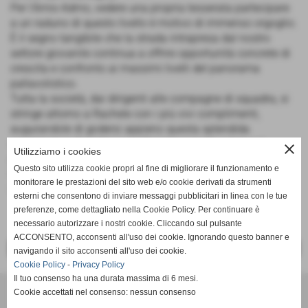
Per l'Amis-Admo, vedere una propria tesserata partecipare
a un raduno di questo livello è motivo di immenso orgoglio.
È il segno tangibile che la strada intrapresa dal nostro
settore giovanile continua a offrire opportunità concrete di
crescita e confronto ai massimi livelli del panorama
pallavolistico.
Tutta la società, dai dirigenti alle compagne di squadra, si
stringe attorno a Rachele con i più vivi complimenti,
augurandole di godersi appieno questa splendida
esperienza e di portare con fierezza i nostri colori sul
close
Utilizziamo i cookies
parquet di Arenzano.
Questo sito utilizza cookie propri al fine di migliorare il funzionamento e
Ufficio Stampa
monitorare le prestazioni del sito web e/o cookie derivati da strumenti
Scuola Federale di Pallavolo Amis-Admo
esterni che consentono di inviare messaggi pubblicitari in linea con le tue
preferenze, come dettagliato nella Cookie Policy. Per continuare è
necessario autorizzare i nostri cookie. Cliccando sul pulsante
ACCONSENTO, acconsenti all'uso dei cookie. Ignorando questo banner e
<< PRECEDENTE
SUCCESSIVO >>
navigando il sito acconsenti all'uso dei cookie.
Cookie Policy
-
Privacy Policy
Il tuo consenso ha una durata massima di 6 mesi.
Cookie accettati nel consenso: nessun consenso