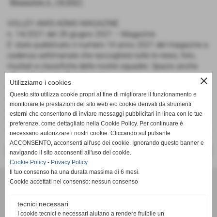
Magazine n. 14/2021
VOLLEY AMIS-ADMO MAGAZINE
n. 14/2021 del 28 giugno 2021 – Magazine
E' stato pubblicato il numero 14 anno 2021 del magazine a
cadenza settimanale che raccoglierà tutte le news, foto,
risultati e classifiche delle nostre squadre. Spazio anche
alle rubriche ed alle interviste.
close
Utilizziamo i cookies
Questo progetto è reso possibile grazie anche al prezioso
Questo sito utilizza cookie propri al fine di migliorare il funzionamento e
contributo dei dirigenti che collaboreranno alla raccolta del
monitorare le prestazioni del sito web e/o cookie derivati da strumenti
materiale e ci auguriamo possa diventare punto di
esterni che consentono di inviare messaggi pubblicitari in linea con le tue
riferimento per i nostri sostenitori.
preferenze, come dettagliato nella Cookie Policy. Per continuare è
@amisadmo @amisadmovolley #volleyserieb #volleyseriec
necessario autorizzare i nostri cookie. Cliccando sul pulsante
ACCONSENTO, acconsenti all'uso dei cookie. Ignorando questo banner e
<< PRECEDENTE
SUCCESSIVO >>
navigando il sito acconsenti all'uso dei cookie.
Cookie Policy
-
Privacy Policy
Il tuo consenso ha una durata massima di 6 mesi.
Cookie accettati nel consenso: nessun consenso
tecnici necessari
I cookie tecnici e necessari aiutano a rendere fruibile un