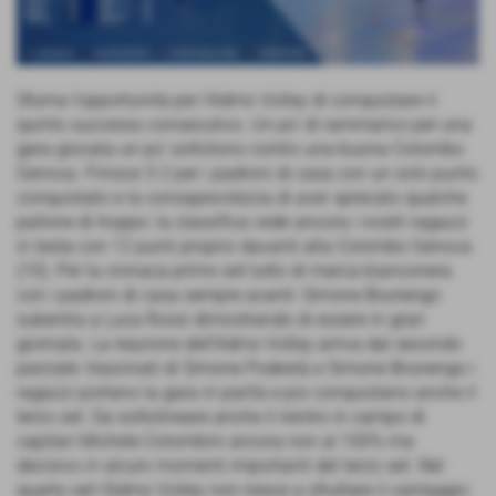
Sfuma l’opportunità per l’Admo Volley di conquistare il
quinto successo consecutivo. Un po’ di rammarico per una
gara giocata un po’ sottotono contro una buona Colombo
Genova. Finisce 3-2 per i padroni di casa con un solo punto
conquistato e la consapevolezza di aver sprecato qualche
pallone di troppo: la classifica vede ancora i nostri ragazzi
in testa con 12 punti proprio davanti alla Colombo Genova
(10). Per la cronaca primo set tutto di marca bianconera
con i padroni di casa sempre avanti: Simone Brunengo
subentra a Luca Rossi dimostrando di essere in gran
giornata. La reazione dell’Admo Volley arriva dal secondo
parziale: trascinati di Simone Podestà e Simone Brunengo i
ragazzi portano la gara in parità e poi conquistano anche il
terzo set. Da sottolineare anche il rientro in campo di
capitan Michele Colombini ancora non al 100% ma
decisivo in alcuni momenti importanti del terzo set. Nel
quarto set l’Admo Volley non riesce a sfruttare il vantaggio