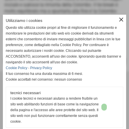
iniziale e subisce la rimonta della Colombo. Il tie break è
molto equilibrato ma a spuntarla alla fine e’ la Colombo
che chiude 16-14.
close
Utilizziamo i cookies
Prossimo impegno i ragazzi la trasferta di sabato prossimo
Questo sito utilizza cookie propri al fine di migliorare il funzionamento e
a Santo Stefano Magra contro lo Zephyr.
monitorare le prestazioni del sito web e/o cookie derivati da strumenti
esterni che consentono di inviare messaggi pubblicitari in linea con le tue
preferenze, come dettagliato nella Cookie Policy. Per continuare è
necessario autorizzare i nostri cookie. Cliccando sul pulsante
ACCONSENTO, acconsenti all'uso dei cookie. Ignorando questo banner e
<< PRECEDENTE
SUCCESSIVO >>
navigando il sito acconsenti all'uso dei cookie.
Cookie Policy
-
Privacy Policy
Il tuo consenso ha una durata massima di 6 mesi.
Cookie accettati nel consenso: nessun consenso
tecnici necessari
I cookie tecnici e necessari aiutano a rendere fruibile un
sito web abilitando funzioni di base come la navigazione
Associazione Sportiva Dilettantistica
della pagina e l'accesso alle aree protette del sito web. Il
VBC AMIS - ADMO VOLL
EY
sito web non può funzionare correttamente senza questi
Chiavari-Lavagna (Genova)
cookie.
C.F 91031920100 - 01406750990