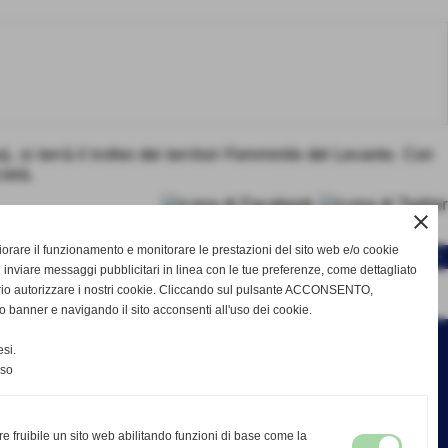
errà il trofeo dei territori Femminile del Levante. Con
ietà.
close
gliorare il funzionamento e monitorare le prestazioni del sito web e/o cookie
SUCCESSIVO >>
 inviare messaggi pubblicitari in linea con le tue preferenze, come dettagliato
rio autorizzare i nostri cookie. Cliccando sul pulsante ACCONSENTO,
o banner e navigando il sito acconsenti all'uso dei cookie.
si.
nso
re fruibile un sito web abilitando funzioni di base come la