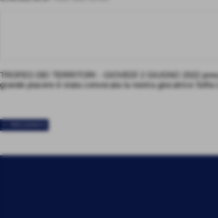
TROFEO DEI TERRITORI - GIOVEDÌ 2 GIUGNO 2022 presso il c
grande piacere è stata convocata la nostra giocatrice Sofia 
<< PRECEDENTE