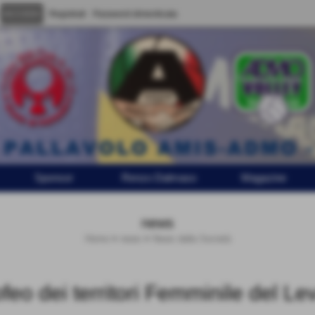
Registrati
Password dimenticata
Sponsor
Renzo Dalmaso
Magazine
news
Home
>
news
>
News dalla Società
 dei territori Femminile del Le