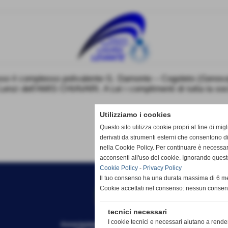
omplesso polivalente G. Damonte – Cogoleto (Genova), si t
Lenzi dell'AMIS CHIAVARI. A Lei i complimenti di tutta la soc
Utilizziamo i cookies
Questo sito utilizza cookie propri al fine di mi
derivati da strumenti esterni che consentono di
nella Cookie Policy. Per continuare è necessa
acconsenti all'uso dei cookie. Ignorando quest
Cookie Policy
-
Privacy Policy
Il tuo consenso ha una durata massima di 6 me
Cookie accettati nel consenso: nessun conse
tecnici necessari
I cookie tecnici e necessari aiutano a rende
Associazione Sportiva Dilettantistica