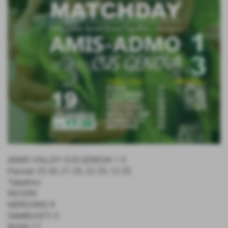
ADMO VOLLEY-CUS GENOVA 1-3
Parziali 25-20; 21-25; 22-25; 12-25
Tabellino
RICCERI
MERCORIO 9
SAMBUCETI 3
ROSSI 17