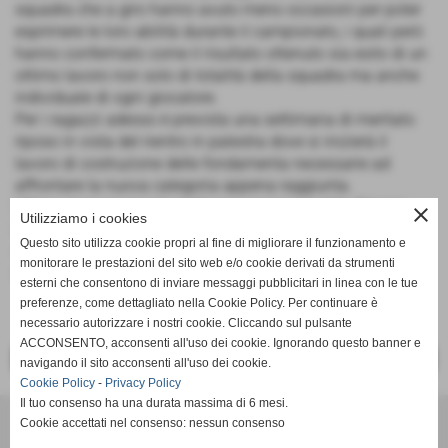
squadra che a giro hanno avuto meno occasioni per poter
esprimere le loro abilità durante il campionato, i quali però
hanno confermato come il risultato ottenuto sia esito di un
ottimo lavoro non solo di totalità della squadra ma anche
individuale di ogni giocatore.
Per i ragazzi adesso è prevista una settimana di meritato
riposo in vista del rientro in palestra dove si inizierà il
lavoro di costruzione delle fondamenta necessarie ad
affrontare la nuova categoria appena raggiunta.
Ultimo ringraziamento dell'anno ai ragazzi della Brigata
close
Utilizziamo i cookies
California per il sostegno ricevuto nelle vittorie ma
Questo sito utilizza cookie propri al fine di migliorare il funzionamento e
sopratutto nelle sconfitte, senza i quali non sarebbe stato
monitorare le prestazioni del sito web e/o cookie derivati da strumenti
cosi facile reagire.
esterni che consentono di inviare messaggi pubblicitari in linea con le tue
preferenze, come dettagliato nella Cookie Policy. Per continuare è
necessario autorizzare i nostri cookie. Cliccando sul pulsante
ACCONSENTO, acconsenti all'uso dei cookie. Ignorando questo banner e
<< PRECEDENTE
SUCCESSIVO >>
navigando il sito acconsenti all'uso dei cookie.
Cookie Policy
-
Privacy Policy
Il tuo consenso ha una durata massima di 6 mesi.
Cookie accettati nel consenso: nessun consenso