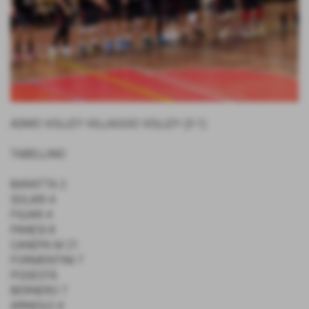
ADMO VOLLEY-VILLAGGIO VOLLEY (3-1)
TABELLINO
BARATTA 2
SOLARI 4
FIGARI 4
PANESI 8
CANEPA M 21
FORMENTINI 7
PODESTÀ
BERNERO 7
ARNIOLO 4