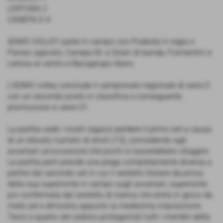
LERTORA 2
CANEPA D 4
ADMO VOLLEY parte in campo con Podestà in regia e
Panesi opposto, Canepa M. e Solari di banda, Formentini e
Lertora al centro e Bacigalupo libero.
L'ADMO volley conclude il campionato regionale di serie D
con un secondo posto in classifica e conseguente
promozione in serie C!!
La partita vede i nostri ragazzi perdere il primo set a causa
di un elevato numero di errori (15), concedendo agli
avversari un'occasione che pochi si lascerebbero sfuggire.
La partita però prende una piega completamente diversa a
partire dal secondo set in cui il sestetto titolare da prova
della sua superiorità in campo sugli avversari, superiorità
poi confermata dal sestetto di riserva che entra in gioco da
metà set e dimostra appunto la medesima imposizione.
Terzo e quarto set vedono protagonisti tutti i membri della