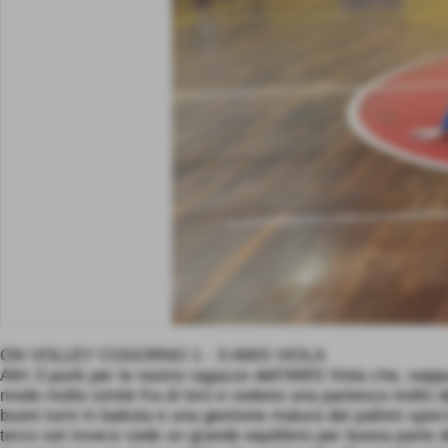
ON VOLLEY COGORNO 1 - 3 AMIS VIOLA
Altri 3 punti per le nostre ragazze dell'AMIS Viola che, sep
modo molto simile fra di loro e vedono una partenza molto d
buoni turni in battuta e una gestione matura dei palloni sporc
terzo set invece vede un grande equilibrio per buona parte d