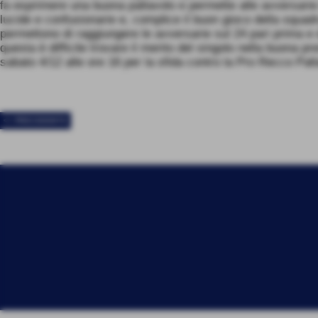
fa esprimere una buona pallavolo e permette alle avversarie d
lucide e confusionarie e, complice il buon gioco della squadr
permettono di raggiungere le avversarie sul 24 pari prima e 
questa è difficile trovare il merito del singolo nella buona 
sabato 4/12 alle ore 16 per la sfida contro la Pro Recco Pal
<< PRECEDENTE