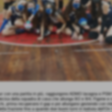
pur con una partita in più, raggiungono ADMO lavagna e PSM Ra
ecisa della squadra di casa che allunga 9/2 e 9/4; Figone e
hi, prima recuperano il gap e poi allungano gestendo con intel
ella frazione fino a quando due buoni turni in battuta dell'O