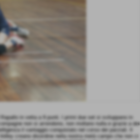
pallo in vetta a 9 punti. I primi due set si sviluppano in
 compagne non si arrendono, non mollano nulla e grazie a dei
ligenza il vantaggio conquistato nel corso dei parziali. Il
n Volley creano disordine nella nostra metà campo che non ci