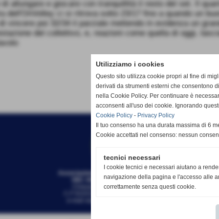
i allungare e giocare con tranquillità il resto del set. Il qu
a dell'OnVolley ci si ritrova sotto 23/17 fino a quando un buo
di vincere poi 32/34 il parziale mettendo in evidenza un gra
prestazione del collettivo, e, reazioni come quella di oggi, l
lavolo
Utilizziamo i cookies
Questo sito utilizza cookie propri al fine di mi
derivati da strumenti esterni che consentono di
nella Cookie Policy. Per continuare è necessa
acconsenti all'uso dei cookie. Ignorando quest
Cookie Policy
-
Privacy Policy
Il tuo consenso ha una durata massima di 6 me
Cookie accettati nel consenso: nessun conse
tecnici necessari
I cookie tecnici e necessari aiutano a rende
Associazione Sportiva Dilettantistica
navigazione della pagina e l'accesso alle ar
VBC AMIS - ADMO VOLL
EY
correttamente senza questi cookie.
Chiavari-Lavagna (Genova)
C.F 91031920100 - 01406750990
e-mail
segreteria@amis-admo.it