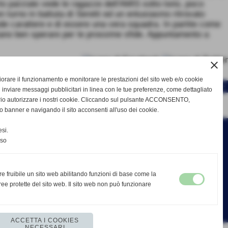
arto parziale vede le ragazze dell'AMIS sotto tono, poco
n turno in battuta di Seretti ed un entusiasmo ritrovato
nde carattere e di essere una vera squadra. In partite come
asciano ben sperare per le prossime sfide. Appuntamento a
close
gliorare il funzionamento e monitorare le prestazioni del sito web e/o cookie
SUCCESSIVO >>
 inviare messaggi pubblicitari in linea con le tue preferenze, come dettagliato
rio autorizzare i nostri cookie. Cliccando sul pulsante ACCONSENTO,
o banner e navigando il sito acconsenti all'uso dei cookie.
si.
nso
re fruibile un sito web abilitando funzioni di base come la
ee protette del sito web. Il sito web non può funzionare
ACCETTA I COOKIES
NECESSARI