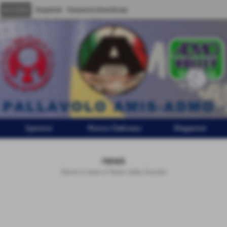
Registrati
Password dimenticata
Sponsor
Renzo Dalmaso
Magazine
news
Home
>
news
>
News dalla Società