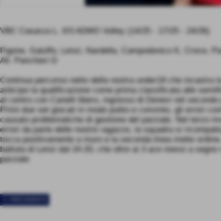
VBC Casarza L. 0/3 ADMO Volley (14/25 - 17/25 - 24/26)
Figone, Galuffo, Lenzi, Nardella, Campodonico K, Croce, Pasti
All. Panchieri D
Continua percorso netto della nostra under18 che incastra la 
anticipo la qualificazione come prima classificata alle semifi
al centro con Canelli libero, ingresso di Denevi nel secondo
Primi due set giocati in modo pulito e convinto, gli errori co
causato problematiche di gestione del parziale. Nel terzo in
errori da parte delle nostre ragazze, la squadra si ricompatta
tocca positivamente a muro e la seconda linea mette ordine, 
battuta di Lenzi dal 24-20, che oltre ai 3 ace messi a segno 
parziale
<< PRECEDENTE