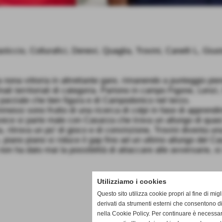
ccio, Collurafici, Denevi, Quaglia, Trovini, Canelli L, Giust
nona vittoria in altrettante gare, rimanendo a punteggio pien
nali territoriali di categoria. Partono in campo Figone, Lenzi
 parziale che ben figura e di Campodonico nel terzo.
mmessi sono frutto di una ricerca di colpi in fase di apprendim
vece si parte male con Casarza che trova un allungo di quasi
, ritrova un po' di gioco e di convinzione, Trovini diventa una
piano piano si riduce il gap fino ad un ultimo allungo del Ca
non ha dato mai la possibilità di attaccare alle avversarie, s
Utilizziamo i cookies
Questo sito utilizza cookie propri al fine di mi
derivati da strumenti esterni che consentono di
nella Cookie Policy. Per continuare è necessa