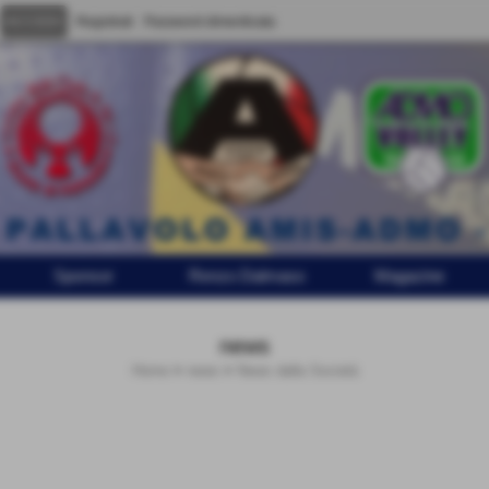
Registrati
Password dimenticata
Sponsor
Renzo Dalmaso
Magazine
news
Home
>
news
>
News dalla Società