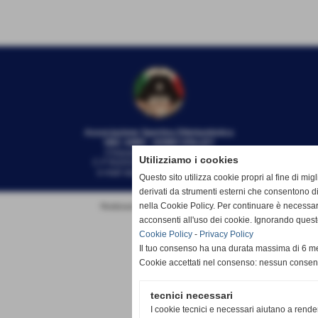
Associazione Sportiva Dilettantistica
VBC AMIS - ADMO VOLL
EY
Chiavari-Lavagna (Genova)
Utilizziamo i cookies
C.F 91031920100 - 01406750990
e-mail
segreteria@amis-admo.it
Questo sito utilizza cookie propri al fine di mi
derivati da strumenti esterni che consentono di
nella Cookie Policy. Per continuare è necessa
Realizzazione siti web www.sitoper.it
acconsenti all'uso dei cookie. Ignorando quest
Cookie Policy
-
Privacy Policy
Il tuo consenso ha una durata massima di 6 me
Cookie accettati nel consenso: nessun conse
tecnici necessari
I cookie tecnici e necessari aiutano a rende