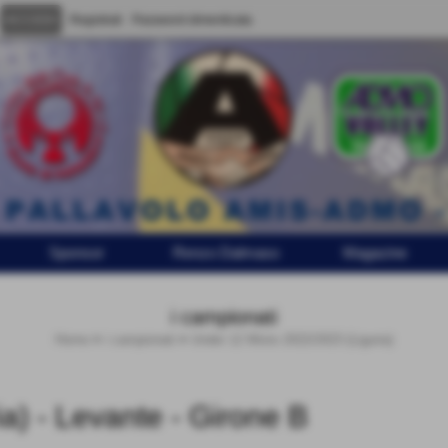
Registrati
Password dimenticata
Sponsor
Renzo Dalmaso
Magazine
i campionati
Home
>
i campionati
>
Under 12 Misto 2022/2023 (Liguria)
a) - Levante - Girone B