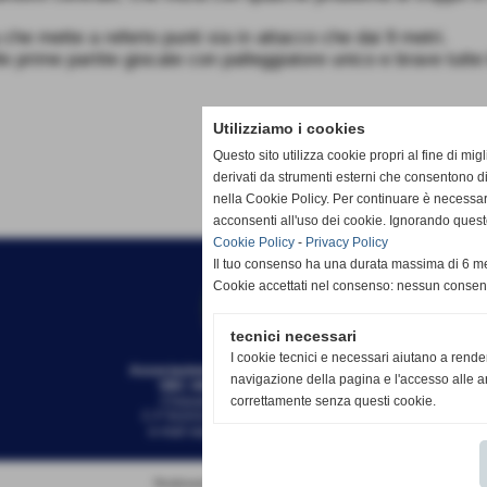
che mette a referto punti sia in attacco che dai 9 metri.
e prime partite giocate con palleggiatore unico e brave tutte l
Utilizziamo i cookies
Questo sito utilizza cookie propri al fine di mi
derivati da strumenti esterni che consentono di
nella Cookie Policy. Per continuare è necessa
acconsenti all'uso dei cookie. Ignorando quest
Cookie Policy
-
Privacy Policy
Il tuo consenso ha una durata massima di 6 me
Cookie accettati nel consenso: nessun conse
tecnici necessari
I cookie tecnici e necessari aiutano a rende
Associazione Sportiva Dilettantistica
navigazione della pagina e l'accesso alle ar
VBC AMIS - ADMO VOLL
EY
correttamente senza questi cookie.
Chiavari-Lavagna (Genova)
C.F 91031920100 - 01406750990
e-mail
segreteria@amis-admo.it
Realizzazione siti web www.sitoper.it