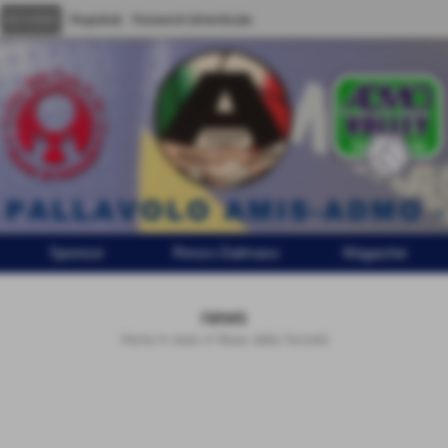
Registrati
Password dimenticata
Sponsor
Renzo Dalmaso
Magazine
news
Home
>
news
>
News dalla Società