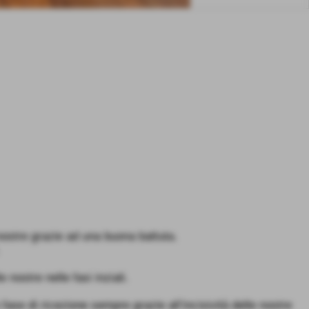
nostre grazie ad una buona battuta.
nostre nelle fasi inziali.
ase di ricezione sempre grazie all’incisività delle nostre