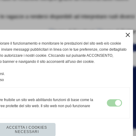
e ragazze a rendersi disponibili ad interpretare ruoli diversi
close
gliorare il funzionamento e monitorare le prestazioni del sito web e/o cookie
SUCCESSIVO >>
 inviare messaggi pubblicitari in linea con le tue preferenze, come dettagliato
rio autorizzare i nostri cookie. Cliccando sul pulsante ACCONSENTO,
o banner e navigando il sito acconsenti all'uso dei cookie.
si.
nso
re fruibile un sito web abilitando funzioni di base come la
ee protette del sito web. Il sito web non può funzionare
ACCETTA I COOKIES
NECESSARI