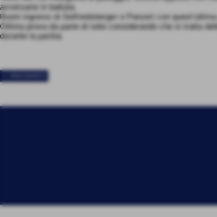
avversarie in battuta.
Buoni ingressi di Seifriedsberger e Panzeri con quest’ultima 
Ottima prova da parte di tutte considerando che si tratta dell
durante la partita.
<< PRECEDENTE