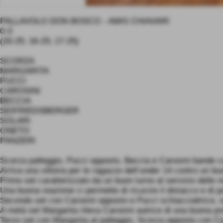
PALLAVOLO DON BOSCO - AMIS CHIAVARI
0-3
(20-25; 16-25; 17-25)
SCORZA
MARGARITA
PUCCI
CAROSINI
BECCIA
SEIFRIEDSBERGER
SOLARI
ONETO
PANZERI
Scorza palleggio, Pucci opposto, Beccia e Carosini bande co
Arriva una vittoria per le ragazze dell’under 14 contro un bu
Primo set caratterizzato da un buon turno al servizio delle n
Una buona reazione ci permette di ricucire il distacco e di po
Secondo set con Carosini opposto e Pucci schiacciattrice, sem
A metà set Margarita rileva Carosini autrice di una buona pr
Terzo set con Margarita al palleggio, Scorza opposto con Caro