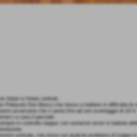
n Solari e Oneto centrali.
on Pallavolo Don Bosco che riesce a mettere in difficolta le 
ostre avversarie che ci porta fino ad uno svantaggio di 10-3.
rtarci a casa il parziale.
pre in controllo seppur con numerosi errori in battuta delle 
estazione.
sini centrale, che inizia con qualche problema di troppo in f