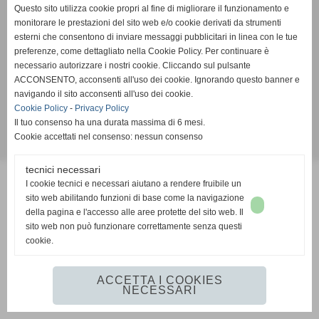
Questo sito utilizza cookie propri al fine di migliorare il funzionamento e
monitorare le prestazioni del sito web e/o cookie derivati da strumenti
esterni che consentono di inviare messaggi pubblicitari in linea con le tue
Associazione Sportiva Dilettantistica
preferenze, come dettagliato nella Cookie Policy. Per continuare è
VBC AMIS - ADMO VOLL
EY
necessario autorizzare i nostri cookie. Cliccando sul pulsante
ACCONSENTO, acconsenti all'uso dei cookie. Ignorando questo banner e
Chiavari-Lavagna (Genova)
navigando il sito acconsenti all'uso dei cookie.
C.F 91031920100 - 01406750990
Cookie Policy
-
Privacy Policy
e-mail
segreteria@amis-admo.it
Il tuo consenso ha una durata massima di 6 mesi.
Cookie accettati nel consenso: nessun consenso
Realizzazione siti web www.sitoper.it
tecnici necessari
I cookie tecnici e necessari aiutano a rendere fruibile un
sito web abilitando funzioni di base come la navigazione
della pagina e l'accesso alle aree protette del sito web. Il
sito web non può funzionare correttamente senza questi
cookie.
ACCETTA I COOKIES
NECESSARI