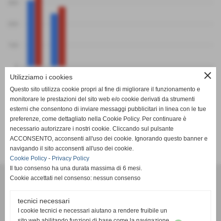
300
200
100
0
PF
PS
close
Utilizziamo i cookies
Logisteel Vdm
Volley Sestri Levante
Questo sito utilizza cookie propri al fine di migliorare il funzionamento e
monitorare le prestazioni del sito web e/o cookie derivati da strumenti
esterni che consentono di inviare messaggi pubblicitari in linea con le tue
preferenze, come dettagliato nella Cookie Policy. Per continuare è
necessario autorizzare i nostri cookie. Cliccando sul pulsante
SCHEDA
-
CALENDARIO E RISULTATI
-
CLASSIFICA
ACCONSENTO, acconsenti all'uso dei cookie. Ignorando questo banner e
navigando il sito acconsenti all'uso dei cookie.
Cookie Policy
-
Privacy Policy
Il tuo consenso ha una durata massima di 6 mesi.
Cookie accettati nel consenso: nessun consenso
tecnici necessari
I cookie tecnici e necessari aiutano a rendere fruibile un
sito web abilitando funzioni di base come la navigazione