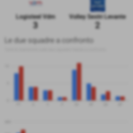
Logisteel Vdm
Volley Sestri Levante
3
2
Le due squadre a confronto
Tutte le statistiche sulle due squadre messe a confronto
10
5
0
PT
G
V
P
SV
SP
QS
QP
400