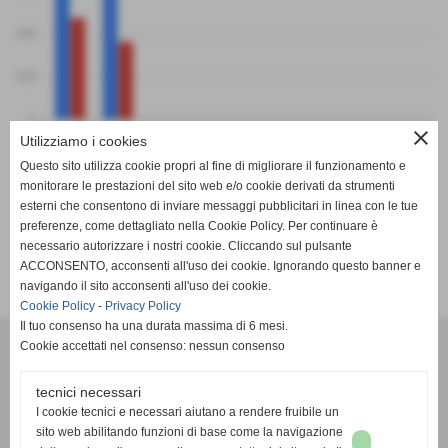
400
200
0
PF
PS
close
Utilizziamo i cookies
Pallavolo Futura Avis Queirolo Mesco
Psm Rapallo
Questo sito utilizza cookie propri al fine di migliorare il funzionamento e
monitorare le prestazioni del sito web e/o cookie derivati da strumenti
esterni che consentono di inviare messaggi pubblicitari in linea con le tue
preferenze, come dettagliato nella Cookie Policy. Per continuare è
necessario autorizzare i nostri cookie. Cliccando sul pulsante
SCHEDA
-
CALENDARIO E RISULTATI
-
CLASSIFICA
ACCONSENTO, acconsenti all'uso dei cookie. Ignorando questo banner e
navigando il sito acconsenti all'uso dei cookie.
Cookie Policy
-
Privacy Policy
Il tuo consenso ha una durata massima di 6 mesi.
Cookie accettati nel consenso: nessun consenso
tecnici necessari
I cookie tecnici e necessari aiutano a rendere fruibile un
sito web abilitando funzioni di base come la navigazione
Associazione Sportiva Dilettantistica