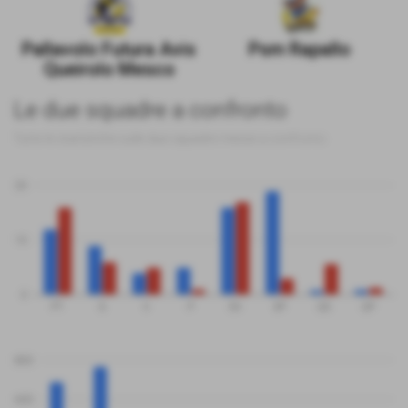
Pallavolo Futura Avis
Psm Rapallo
Queirolo Mesco
Le due squadre a confronto
Tutte le statistiche sulle due squadre messe a confronto
20
10
0
PT
G
V
P
SV
SP
QS
QP
800
600