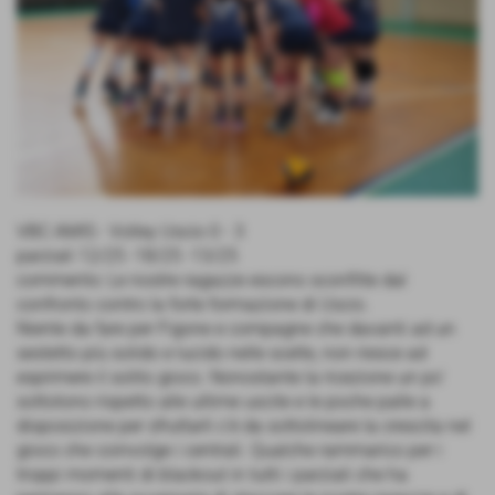
VBC AMIS - Volley Uscio 0 - 3
parziali 12/25 -18/25 -13/25
commento: Le nostre ragazze escono sconfitte dal
confronto contro la forte formazione di Uscio.
Niente da fare per Figone e compagne che davanti ad un
sestetto più solido e lucido nelle scelte, non riesce ad
esprimere il solito gioco. Nonostante la ricezione un po'
sottotono rispetto alle ultime uscite e le poche palle a
disposizione per sfruttarli c'è da sottolineare la crescita nel
gioco che coinvolge i centrali. Qualche rammarico per i
troppi momenti di blackout in tutti i parziali che ha