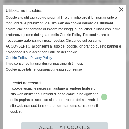
permesso alle avversarie di staccare le nostre ragazze e di
giocare senza troppe pressioni. Testa agli allenamenti di
close
Utilizziamo i cookies
queste due settimane per l'ultima partita di campionato
Questo sito utilizza cookie propri al fine di migliorare il funzionamento e
contro la formazione dell'On Volley Cogorno che mette in
monitorare le prestazioni del sito web e/o cookie derivati da strumenti
palio il 4 posto
esterni che consentono di inviare messaggi pubblicitari in linea con le tue
preferenze, come dettagliato nella Cookie Policy. Per continuare è
necessario autorizzare i nostri cookie. Cliccando sul pulsante
ACCONSENTO, acconsenti all'uso dei cookie. Ignorando questo banner e
<< PRECEDENTE
SUCCESSIVO >>
navigando il sito acconsenti all'uso dei cookie.
Cookie Policy
-
Privacy Policy
Il tuo consenso ha una durata massima di 6 mesi.
Cookie accettati nel consenso: nessun consenso
tecnici necessari
I cookie tecnici e necessari aiutano a rendere fruibile un
sito web abilitando funzioni di base come la navigazione
Associazione Sportiva Dilettantistica
della pagina e l'accesso alle aree protette del sito web. Il
VBC AMIS - ADMO VOLL
EY
sito web non può funzionare correttamente senza questi
Chiavari-Lavagna (Genova)
cookie.
C.F 91031920100 - 01406750990
e-mail
segreteria@amis-admo.it
ACCETTA I COOKIES