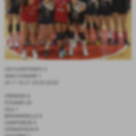
CSI FUORITEMPO 3
AMIS CHIAVARI 1
25-11 25-21 23/25 25/22
CREMISIO 4
FOGANIO 20
GILA 1
BRIGNARDELLO 6
CAMPORESE 6
CERNOPISCHI 9