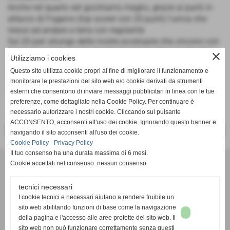
Anche nel quarto set giochiamo meglio, grazie ai punti in
attacco di Foganio (top scorer con 20 punti) l'unica che
riesce ad andare a terra con regolarità
Sul 20 pari allungo delle nostre avversarie che vincono con
merito la partita, concludendo il campionato a punteggio
close
Utilizziamo i cookies
pieno
Questo sito utilizza cookie propri al fine di migliorare il funzionamento e
Prossimo impegno, ultima partita di campionato di
monitorare le prestazioni del sito web e/o cookie derivati da strumenti
seconda divisione con Uscio lunedì 3 giugno
esterni che consentono di inviare messaggi pubblicitari in linea con le tue
preferenze, come dettagliato nella Cookie Policy. Per continuare è
necessario autorizzare i nostri cookie. Cliccando sul pulsante
ACCONSENTO, acconsenti all'uso dei cookie. Ignorando questo banner e
<< PRECEDENTE
SUCCESSIVO >>
navigando il sito acconsenti all'uso dei cookie.
Cookie Policy
-
Privacy Policy
Il tuo consenso ha una durata massima di 6 mesi.
Cookie accettati nel consenso: nessun consenso
tecnici necessari
I cookie tecnici e necessari aiutano a rendere fruibile un
sito web abilitando funzioni di base come la navigazione
Associazione Sportiva Dilettantistica
della pagina e l'accesso alle aree protette del sito web. Il
VBC AMIS - ADMO VOLL
EY
sito web non può funzionare correttamente senza questi