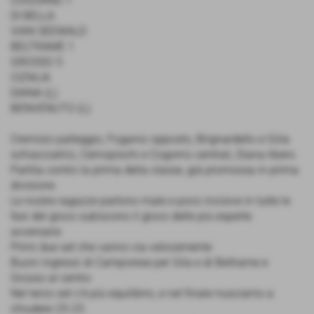
COGORNO 1
DI BELLA
VIAN SEEWALD
BELTRAME 1
GROSSO 5
CIZMJA
DIANA (L)
BENVENUTO (L)
Cremisio palleggio, Foganio opposto, Brignardello e Giila
schiacciatrici, Cernopischi e Cogorno centrali, Diana libero
Partita contro la prima della classe, già promossa in prima
divisione
Le nostre ragazze partono male e poco incisive in tutte le
fasi del gioco subiscono il gioco delle più esperte
avversarie
Primi due set che vanno via velocemente
Buoni ingressi di Camporese per Gila e di Beltrame e
Grosso al centro
Nel terzo set c'è più equilibrio, e nel finale riusciamo a
chiudere 25-23