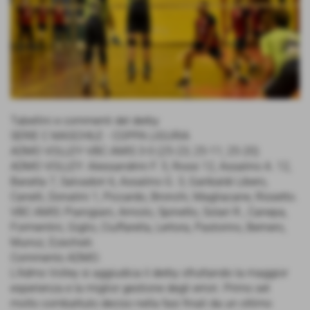
Tabellini e commenti del derby
SERIE C MASCHILE - COPPA LIGURIA
ADMO VOLLEY-VBC AMIS 3-0 (25-23; 25-11; 25-20)
ADMO VOLLEY: Alessandrini F. 5, Rossi 12, Assalino A. 12,
Baratta 7, Salvadori 6, Assalino G. 3, Garibaldi Libero,
Canelli, Donatini 1, Piccardo, Bronchi, Magliacane, Rissetto.
VBC AMIS: Pianigiani, Arniolo, Spinetto, Solari R., Canepa,
Formentini, Giglio, Ciuffarella, Lertora, Pastorino, Bernero,
Munoz, Ezechieli.
Commento ADMO:
L’Admo Volley si aggiudica il derby sfruttando la maggior
esperienza e la miglior gestione degli errori. Primo set
molto combattuto deciso nella fasi finali da un ottimo