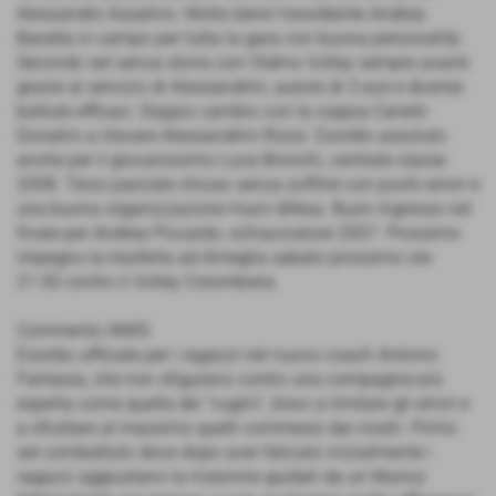
Alessandro Assalino. Molto bene l’esordiente Andrea
Baratta in campo per tutta la gara con buona personalità.
Secondo set senza storia con l’Admo Volley sempre avanti
grazie al servizio di Alessandrini, autore di 3 ace e diverse
battute efficaci. Doppio cambio con la coppia Canelli-
Donatini a rilevare Alessandrini-Rossi. Esordio assoluto
anche per il giovanissimo Luca Bronchi, centrale classe
2008. Terzo parziale chiuso senza soffrire con pochi errori e
una buona organizzazione muro-difesa. Buon ingresso nel
finale per Andrea Piccardo, schiacciatore 2007. Prossimo
impegno la trasferta ad Ameglia sabato prossimo ore
21.00 contro il Volley Colombiera.
Commento AMIS:
Esordio ufficiale per i ragazzi nel nuovo coach Antonio
Fantasia, che non sfigurano contro una compagine più
esperta come quella dei "cugini", bravi a limitare gli errori e
a sfruttare al massimo quelli commessi dai nostri. Primo
set combattuto dove dopo aver faticato inizialmente i
ragazzi aggiustano la ricezione guidati da un Munoz