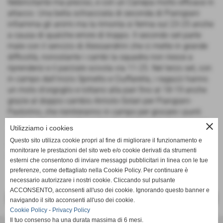
febbricitante ma preciso, e con un Canepa molto efficace in
attacco. Una bella schiacciata di seconda di Pianigiani
infiamma gli animi ma la rimonta si ferma sul 23-25 anche
a causa di qualche errore di troppo. Il secondo set parte
male con il servizio di Alessandrini che ci mette in grande
difficoltà, nonostante i cambi la squadra non riesce a
riprendersi e il parziale scivola via 11-25. Nel terzo set, con
in campo dall'inizio Spinetto e Ciuffarella, i ragazzi hanno
un moto d'orgoglio e lottano alla pari fino al 18-19 anche
grazie al doppio cambio Arniolo-Solari per Piangiani-
Pastorino, che rientreranno in campo per giocare i punti
finali. In chiusura si fa sentire l'esperienza degli avversari
close
Utilizziamo i cookies
che piazzano l'allungo decisivo e chiudono sul 20-25.
Questo sito utilizza cookie propri al fine di migliorare il funzionamento e
Prossimo impegno per i ragazzi sabato prossimo a
monitorare le prestazioni del sito web e/o cookie derivati da strumenti
Chiavari alle 18 contro il CUS Genova.
esterni che consentono di inviare messaggi pubblicitari in linea con le tue
preferenze, come dettagliato nella Cookie Policy. Per continuare è
necessario autorizzare i nostri cookie. Cliccando sul pulsante
ACCONSENTO, acconsenti all'uso dei cookie. Ignorando questo banner e
<< PRECEDENTE
SUCCESSIVO >>
navigando il sito acconsenti all'uso dei cookie.
Cookie Policy
-
Privacy Policy
Il tuo consenso ha una durata massima di 6 mesi.