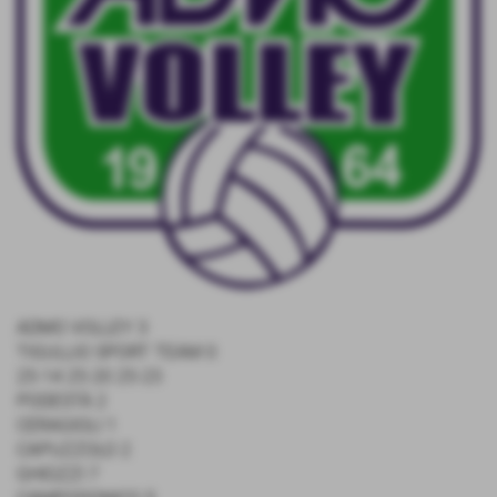
ADMO VOLLEY 3
TIGULLIO SPORT TEAM 0
25-14 25-20 25-23
PODESTÀ 2
CERAGIOLI 1
CAPUZZOLO 2
GHIOZZI 7