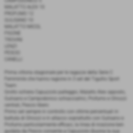
CAMPODONICO 5
MALATTO ALEX 10
PROFUMO 12
GULISANO 10
MALATTO MICOL
FIGONE
TROVINI
LENZI
PESCIO
CANELLI
Prima vittoria stagionale per le ragazze della Serie C
Femminile che hanno ragione in 3 set del Tigullio Sport
Team
Grotto schiera Capuzzolo palleggio, Malatto Alex opposto,
Gulisano e Campodonico schiacciatrici, Profumo e Ghiozzi
centrali, Pescio libero
Primo set sempre in controllo con ottime percentuali in
battuta di Ghiozzi e in attacco soprattutto con Gulisano e
Profumo particolarmente efficaci, la linea di ricezione ben
guidata da Pescio consente a Capuzzolo (buona la sua