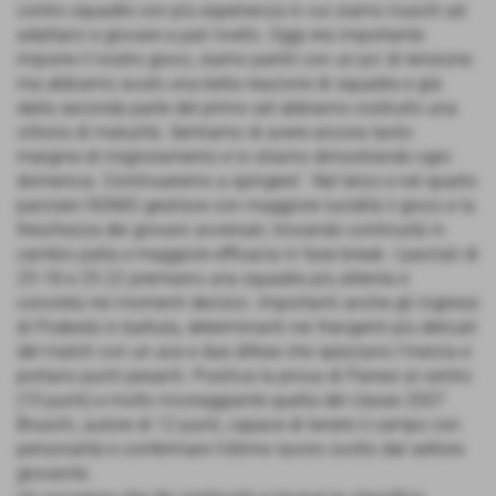
contro squadre con più esperienza in cui siamo riusciti ad
adattarci e giocare a pari livello. Oggi era importante
imporre il nostro gioco, siamo partiti con un po’ di tensione
ma abbiamo avuto una bella reazione di squadra e già
dalla seconda parte del primo set abbiamo costruito una
vittoria di maturità. Sentiamo di avere ancora tanto
margine di miglioramento e lo stiamo dimostrando ogni
domenica. Continueremo a spingere”. Nel terzo e nel quarto
parziale l’ADMO gestisce con maggiore lucidità il gioco e la
freschezza dei giovani avversari, trovando continuità in
cambio palla e maggiore efficacia in fase break. I parziali di
25-18 e 25-22 premiano una squadra più attenta e
concreta nei momenti decisivi. Importanti anche gli ingressi
di Podestà in battuta, determinanti nei frangenti più delicati
del match con un ace e due difese che spezzano l’inerzia e
portano punti pesanti. Positiva la prova di Panesi al centro
(10 punti) e molto incoraggiante quella del classe 2007
Bruschi, autore di 12 punti, capace di tenere il campo con
personalità e confermare l’ottimo lavoro svolto dal settore
giovanile.