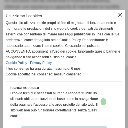
Un successo che dà continuità e muove la classifica,
ottenuto con pazienza e capacità di mantenere la lucidità
nei momenti chiave della partita.
close
Utilizziamo i cookies
Prossimo impegno: sabato alle 18.00 sul campo di
Questo sito utilizza cookie propri al fine di migliorare il funzionamento e
Ceparana, avversario ostico e desideroso di riscatto dopo il
monitorare le prestazioni del sito web e/o cookie derivati da strumenti
derby perso con il Val di Magra.
esterni che consentono di inviare messaggi pubblicitari in linea con le tue
preferenze, come dettagliato nella Cookie Policy. Per continuare è
necessario autorizzare i nostri cookie. Cliccando sul pulsante
ACCONSENTO, acconsenti all'uso dei cookie. Ignorando questo banner e
<< PRECEDENTE
SUCCESSIVO >>
navigando il sito acconsenti all'uso dei cookie.
Cookie Policy
-
Privacy Policy
Il tuo consenso ha una durata massima di 6 mesi.
Cookie accettati nel consenso: nessun consenso
tecnici necessari
I cookie tecnici e necessari aiutano a rendere fruibile un
sito web abilitando funzioni di base come la navigazione
Associazione Sportiva Dilettantistica
della pagina e l'accesso alle aree protette del sito web. Il
VBC AMIS - ADMO VOLL
EY
sito web non può funzionare correttamente senza questi
Chiavari-Lavagna (Genova)
cookie.
C.F 91031920100 - 01406750990