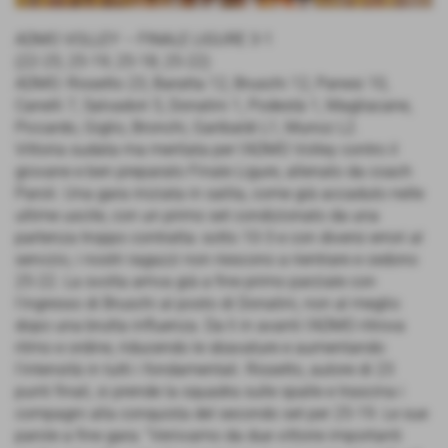
ADMO VOLLEY – FINALE LIGURE 3-1
(22-25; 25-19; 25-18; 25-22)
ADMO: Rissetto 23, Baratta 12, Bruschi 12, Panesi 10,
Canelli 7, Salvadori 5, Donatini 1, Podestà 1, Magliacane,
Piccardo, Giglio, Bronchi, Garibaldi L1, Munoz L2.
Vittoria sudata ma meritata per l’ADMO Volley contro il
giovane e ben preparato Finale Ligure, allenato da coach
Paroli. Una gara iniziata in salita, come già accaduto nelle
ultime uscite, con un primo set condizionato da una
partenza troppo contratta: sotto 10-3 e con diversi errori al
servizio, i nostri ragazzi non riescono a rientrare e cedono
25-22. La svolta arriva già a fine primo parziale con
l’ingresso di Bruschi al posto di Donatini, non al meglio
dopo una brutta influenza. Da lì in avanti l’ADMO ritrova
ritmo e ordine, riducendo le sbavature e aumentando
l’intensità in tutti i fondamentali. Rissetto, autore di 23
punti finali, si prende la squadra sulle spalle e trascina i
compagni alla conquista del secondo set per 25-19. Le sue
parole a fine gara: “Venivamo da due vittorie importanti