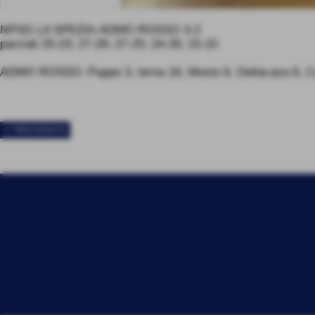
NPSG LA SPEZIA-ADMO ROSSO 3-2
parziali 25-23; 27-29; 27-25; 24-26; 15-10
ADMO ROSSO: Puppo 3, Ierna 18, Mosto 6, Dellacasa 6, Camp
<< PRECEDENTE