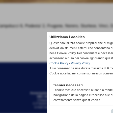
olucci 6, Podesta’ 2, Frugone, Norero, Sturlese, Vinci, D
Utilizziamo i cookies
Questo sito utilizza cookie propri al fine di mi
derivati da strumenti esterni che consentono di
nella Cookie Policy. Per continuare è necessa
acconsenti all'uso dei cookie. Ignorando quest
Cookie Policy
-
Privacy Policy
Il tuo consenso ha una durata massima di 6 me
Cookie accettati nel consenso: nessun conse
tecnici necessari
I cookie tecnici e necessari aiutano a rende
Associazione Sportiva Dilettantistica
navigazione della pagina e l'accesso alle ar
VBC AMIS - ADMO VOLL
EY
correttamente senza questi cookie.
Chiavari-Lavagna (Genova)
C.F 91031920100 - 01406750990
e-mail
segreteria@amis-admo.it