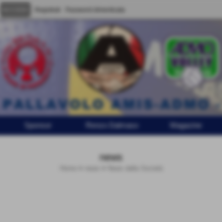
Registrati
Password dimenticata
Sponsor
Renzo Dalmaso
Magazine
news
Home
>
news
>
News dalla Società