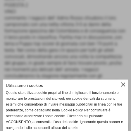
PODESTÀ 2
VINCI
commento: I ragazzi dell' Admo Rosso chiudono il loro
campionato con una netta vittoria 3-0 ai danni della
formazione spezzina del Colombiera e di conseguenza con
il terzo posto in classifica. Partita mai in discussione ,con
Ierna e Puppo top scorer di giornata con ben 19 punti a
testa. Nel corso della gara c'è spazio per tutti gli atleti
convocati, dimostrando ancora una volta la compattezza
del gruppo, in grado sempre di farsi trovare pronto ,anche
nei momenti più delicati dell' annata. I ragazzi
concluderanno la stagione regolarmente con gli
allenamenti in palestra ,iniziando a gettare le basi per il
close
Utilizziamo i cookies
prossimo anno, nel quale dovranno confrontarsi ancora
Questo sito utilizza cookie propri al fine di migliorare il funzionamento e
nella stessa categoria ma contro avversari stavolta loro
monitorare le prestazioni del sito web e/o cookie derivati da strumenti
pari età. Complimenti a tutti !
esterni che consentono di inviare messaggi pubblicitari in linea con le tue
preferenze, come dettagliato nella Cookie Policy. Per continuare è
necessario autorizzare i nostri cookie. Cliccando sul pulsante
ACCONSENTO, acconsenti all'uso dei cookie. Ignorando questo banner e
<< PRECEDENTE
SUCCESSIVO >>
navigando il sito acconsenti all'uso dei cookie.