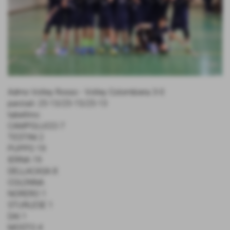
Admo Volley Rosso - Volley Colombiera 3-0
parziali: 25-13/25-15/25-13
tabellino:
CAMPOLUCCI 7
TESTINI 2
PUPPO 19
IERNA 19
DELLACASA 8
COLONNA
NORERO 1
STURLESE 1
DAI 1
MOSTO 4