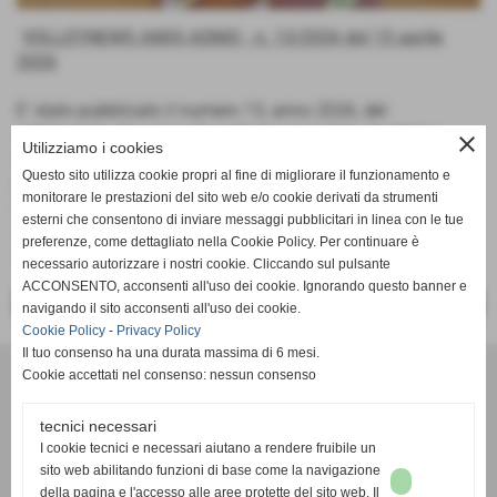
VOLLEYNEWS AMIS-ADMO - n. 13/2026 del 15 aprile
2026
E' stato pubblicato il numero 13, anno 2026, del
settimanale che raccoglie tutte le news, foto, risultati e
close
Utilizziamo i cookies
classifiche delle nostre squadre. Questo progetto è reso
Questo sito utilizza cookie propri al fine di migliorare il funzionamento e
possibile grazie anche al prezioso contributo dei dirigenti
monitorare le prestazioni del sito web e/o cookie derivati da strumenti
che collaboreranno alla raccolta del materiale e ci
esterni che consentono di inviare messaggi pubblicitari in linea con le tue
auguriamo possa diventare punto di riferimento per i nostri
preferenze, come dettagliato nella Cookie Policy. Per continuare è
sostenitori.
necessario autorizzare i nostri cookie. Cliccando sul pulsante
ACCONSENTO, acconsenti all'uso dei cookie. Ignorando questo banner e
<< PRECEDENTE
SUCCESSIVO >>
navigando il sito acconsenti all'uso dei cookie.
Cookie Policy
-
Privacy Policy
Il tuo consenso ha una durata massima di 6 mesi.
Cookie accettati nel consenso: nessun consenso
tecnici necessari
I cookie tecnici e necessari aiutano a rendere fruibile un
sito web abilitando funzioni di base come la navigazione
Associazione Sportiva Dilettantistica
della pagina e l'accesso alle aree protette del sito web. Il