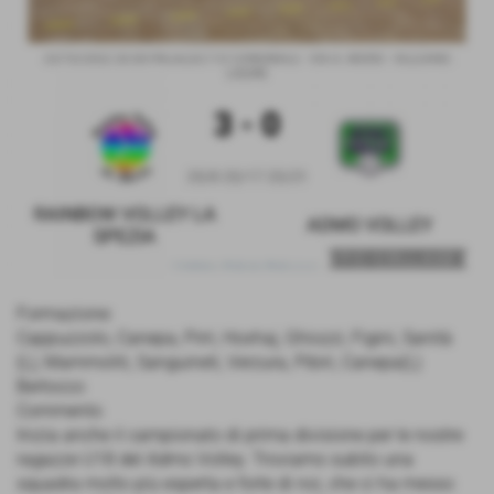
Formazione:
Cappuzzolo, Canepa, Pirri, Hoxhaj, Ghiozzi, Figini, Sanità
(L), Mammoliti, Sanguineti, Verzura, Pibiri, Canepa(L)
Bertocco
Commento
Inizia anche il campionato di prima divisione per le nostre
ragazze U18 del Admo Volley. Troviamo subito una
squadra molto più esperta e forte di noi, che ci ha messo