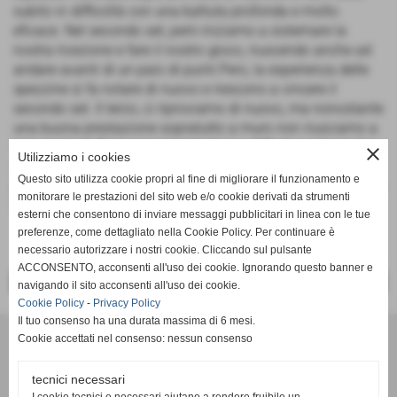
subito in difficoltà con una battuta profonda e molto
eficace. Nel secondo set, però iniziamo a sistemare la
nostra ricezione e fare il nostro gioco, riuscendo anche ad
andare avanti di un paio di punti.Pero, la esperienza delle
spezzine si fa notare di nuovo e riescono a vincere il
secondo set. Il terzo, ci riproviamo di nuovo, ma nonostante
una buona prestazione sopratutto a muro non riusciamo a
vincere il set. È un campionato duro e difficile per le nostre
close
Utilizziamo i cookies
ragazze, ma questo vuol dire che dobbiamo tornare in
Questo sito utilizza cookie propri al fine di migliorare il funzionamento e
palestra più cattive e con più voglia di allenarci per crescere
monitorare le prestazioni del sito web e/o cookie derivati da strumenti
insieme.
esterni che consentono di inviare messaggi pubblicitari in linea con le tue
preferenze, come dettagliato nella Cookie Policy. Per continuare è
necessario autorizzare i nostri cookie. Cliccando sul pulsante
ACCONSENTO, acconsenti all'uso dei cookie. Ignorando questo banner e
<< PRECEDENTE
SUCCESSIVO >>
navigando il sito acconsenti all'uso dei cookie.
Cookie Policy
-
Privacy Policy
Il tuo consenso ha una durata massima di 6 mesi.
Cookie accettati nel consenso: nessun consenso
tecnici necessari